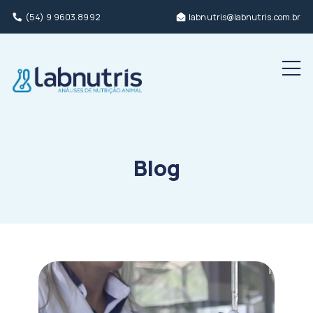
(54) 9 9603.8992
labnutris@labnutris.com.br
Men
Blog