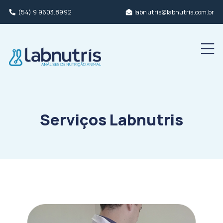
(54) 9 9603.8992
labnutris@labnutris.com.br
Men
Serviços Labnutris