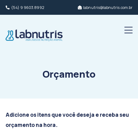
(54) 9 9603.8992
labnutris@labnutris.com.br
Men
Orçamento
Adicione os itens que você deseja e receba seu
orçamento na hora.