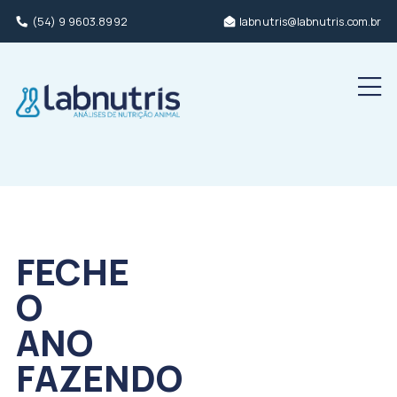
(54) 9 9603.8992
labnutris@labnutris.com.br
Men
FECHE
O
ANO
FAZENDO