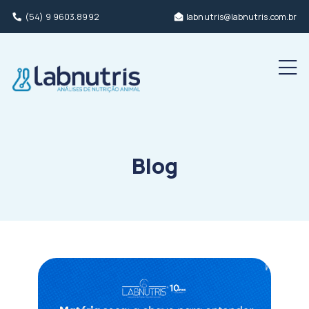
(54) 9 9603.8992
labnutris@labnutris.com.br
Men
Blog