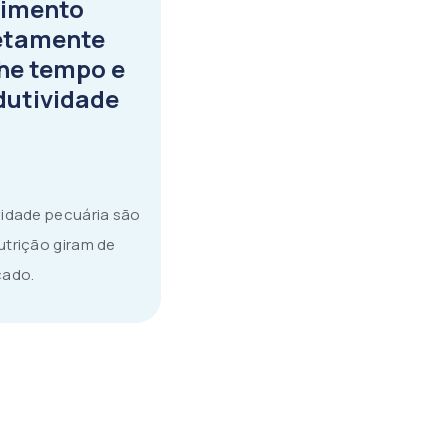
cimento
retamente
he tempo e
dutividade
vidade pecuária são
utrição giram de
cado.