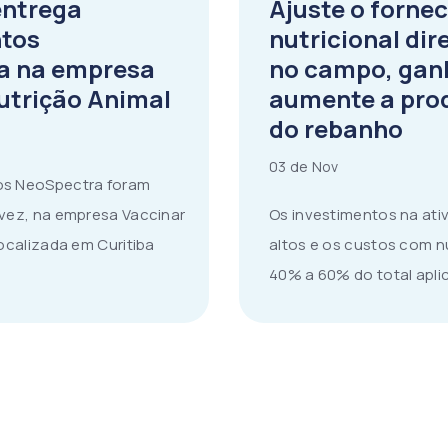
entrega
Ajuste o forne
tos
nutricional di
a na empresa
no campo, gan
utrição Animal
aumente a pro
do rebanho
03 de Nov
os NeoSpectra foram
 vez, na empresa Vaccinar
Os investimentos na ati
localizada em Curitiba
altos e os custos com n
40% a 60% do total apli