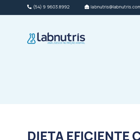
(54) 9 9603.8992
labnutris@labnutris.co
DIETA EFICIENTE