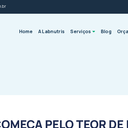
m.br
Home
A Labnutris
Serviços
Blog
Orç
 COMEÇA PELO TEOR DE