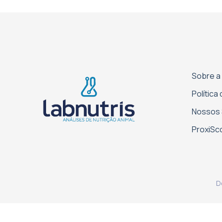
Sobre a
Política
Nossos 
Proxi­S
D