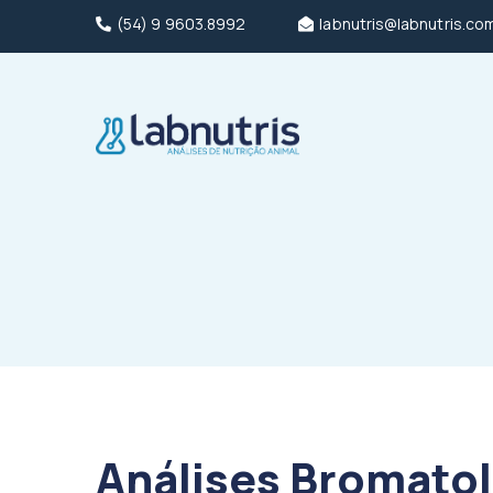
(54) 9 9603.8992
labnutris@labnutris.co
Análises Bromato