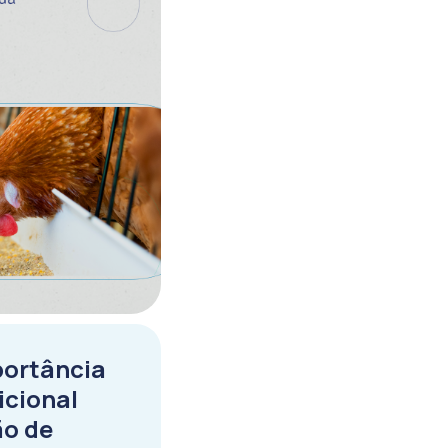
portância
icional
ão de