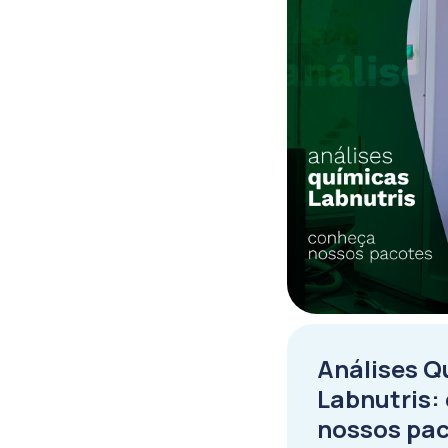
Análises Q
Labnutris:
nossos pa