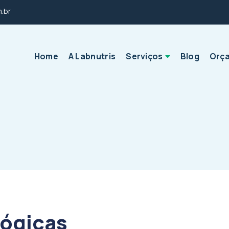
m.br
Home
A Labnutris
Serviços
Blog
Orç
lógicas