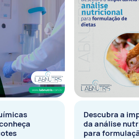
uímicas
Descubra a im
 conheça
da análise nutr
cotes
para formulaç