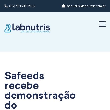
(54) 9 9603.8992
labnutris@labnutris.com.br
Men
Safeeds
recebe
demonstração
do