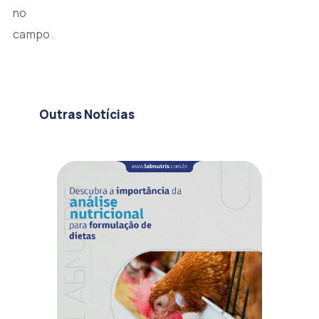
no
campo.
Outras Notícias