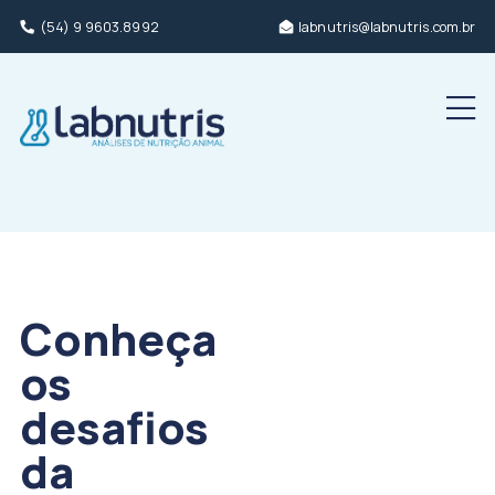
(54) 9 9603.8992
labnutris@labnutris.com.br
Men
Conheça
os
desafios
da