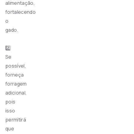
alimentação,
fortalecendo
o
gado.
2️⃣
Se
possível,
forneça
forragem
adicional,
pois
isso
permitirá
que