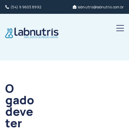
(54) 9 9603.8992
labnutris@labnutris.com.br
Men
O
gado
deve
ter