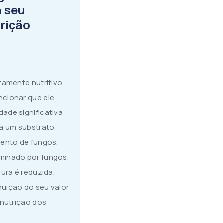
 seu
rição
tamente nutritivo,
ncionar que ele
ade significativa
na um substrato
mento de fungos.
minado por fungos,
dura é reduzida,
uição do seu valor
 nutrição dos