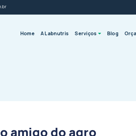
m.br
Home
A Labnutris
Serviços
Blog
Orç
o amigo do agro