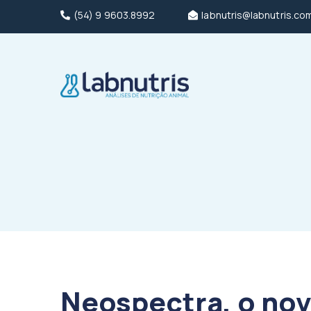
(54) 9 9603.8992
labnutris@labnutris.co
Neospectra, o nov