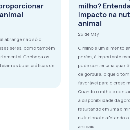
proporcionar
milho? Entenda
 animal
impacto na nut
animal
26 de May
al abrange não só o
esses seres, como também
O milho é um alimento al
rtamental. Conheça os
porém, é importante me
rteiam as boas práticas de
pode conter uma quantid
.
de gordura, o que o tor
favorável para o cresci
Quando o milho é conta
a disponibilidade da gor
resultando em uma dimin
nutricional e afetando a
animais.