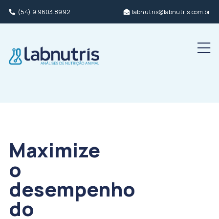
(54) 9 9603.8992
labnutris@labnutris.com.br
Men
Maximize
o
desempenho
do