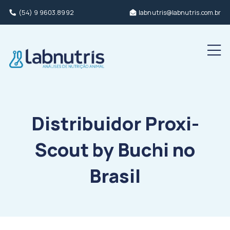
(54) 9 9603.8992
labnutris@labnutris.com.br
Men
Distribuidor Proxi­
Scout by Buchi no
Brasil