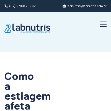
(54) 9 9603.8992
labnutris@labnutris.com.br
Men
Como
a
estiagem
afeta